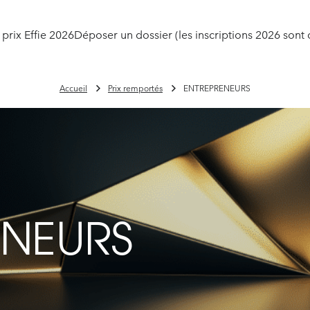
 prix Effie 2026
Déposer un dossier (les inscriptions 2026 sont 
Accueil
Prix remportés
ENTREPRENEURS
ENEURS