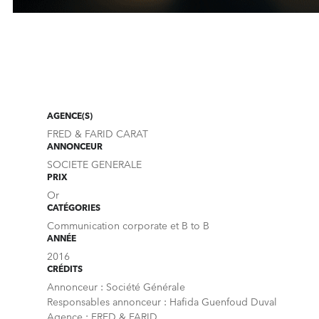
AGENCE(S)
FRED & FARID CARAT
ANNONCEUR
SOCIETE GENERALE
PRIX
Or
CATÉGORIES
Communication corporate et B to B
ANNÉE
2016
CRÉDITS
Annonceur : Société Générale
Responsables annonceur : Hafida Guenfoud Duval
Agence : FRED & FARID