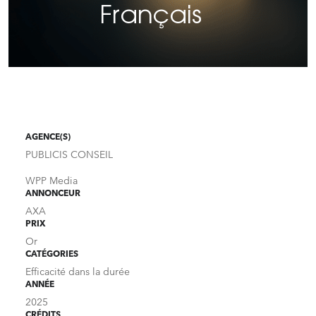
Français
AGENCE(S)
PUBLICIS CONSEIL
WPP Media
ANNONCEUR
AXA
PRIX
Or
CATÉGORIES
Efficacité dans la durée
ANNÉE
2025
CRÉDITS