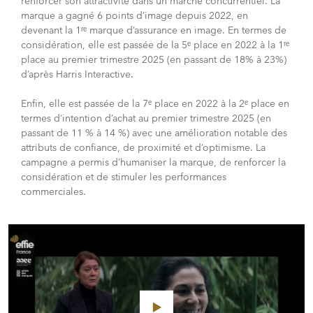
renforcer son attractivité dans un marché concurrentiel. La
marque a gagné 6 points d’image depuis 2022, en
devenant la 1ʳᵉ marque d’assurance en image. En termes de
considération, elle est passée de la 5ᵉ place en 2022 à la 1ʳᵉ
place au premier trimestre 2025 (en passant de 18% à 23%)
d’après Harris Interactive.
Enfin, elle est passée de la 7ᵉ place en 2022 à la 2ᵉ place en
termes d’intention d’achat au premier trimestre 2025 (en
passant de 11 % à 14 %) avec une amélioration notable des
attributs de confiance, de proximité et d’optimisme. La
campagne a permis d’humaniser la marque, de renforcer la
considération et de stimuler les performances
commerciales.