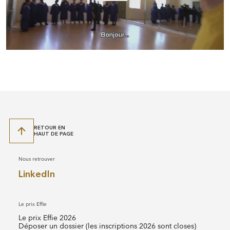
l
a
y
RETOUR EN
HAUT DE PAGE
Nous retrouver
LinkedIn
Le prix Effie
Le prix Effie 2026
Déposer un dossier (les inscriptions 2026 sont closes)